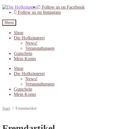
Zur
Zum
Follow us on Facebook
Navigation
Inhalt
Follow us on Instagram
springen
springen
Menü
Shop
Die Hofkräuterei
News!
Veranstaltungen
Gutschein
Mein Konto
Shop
Die Hofkräuterei
News!
Veranstaltungen
Gutschein
Mein Konto
Start
/
Fremdartikel
Fremdartikel