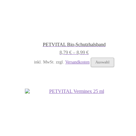
PETVITAL Bio-Schutzhalsband
8,79
€
–
8,99
€
Dieses
inkl. MwSt.
zzgl.
Versandkosten
Auswahl
Produkt
weist
mehrere
Varianten
auf.
Die
Optionen
können
auf
der
Produktseit
gewählt
werden