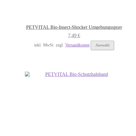
PETVITAL Bio-Insect-Shocker Umgebungsspray
7,49
€
Dieses
inkl. MwSt.
zzgl.
Versandkosten
Auswahl
Produkt
weist
mehrere
Varianten
auf.
Die
Optionen
können
auf
der
Produktseit
gewählt
werden