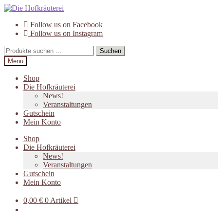
Zur
Zum
Navigation
Inhalt
Follow us on Facebook
springen
springen
Follow us on Instagram
Suchen
Suchen
nach:
Menü
Shop
Die Hofkräuterei
News!
Veranstaltungen
Gutschein
Mein Konto
Shop
Die Hofkräuterei
News!
Veranstaltungen
Gutschein
Mein Konto
0,00
€
0 Artikel