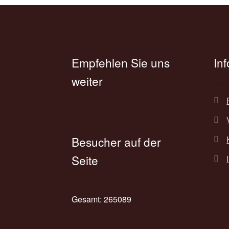
auf
der
Produktseite
gewählt
werden
Empfehlen Sie uns
In
weiter
Besucher auf der
Seite
Gesamt: 265089