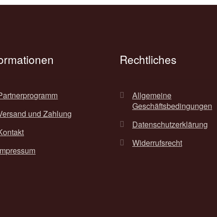
Produktseite
Produkt
gewählt
gewähl
werden
werde
formationen
Rechtliches
Partnerprogramm
Allgemeine
Geschäftsbedingungen
Versand und Zahlung
Datenschutzerklärung
Kontakt
Widerrufsrecht
Impressum