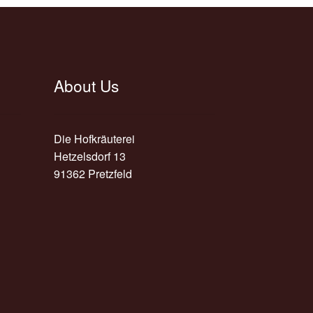
seite
t
n
About Us
Die Hofkräuterei
Hetzelsdorf 13
91362 Pretzfeld