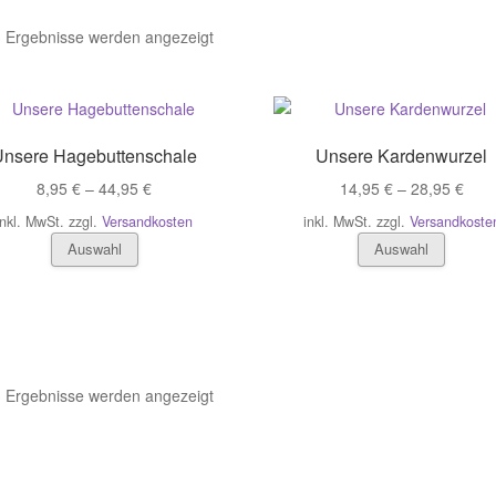
3 Ergebnisse werden angezeigt
Unsere Hagebuttenschale
Unsere Kardenwurzel
8,95
€
–
44,95
€
14,95
€
–
28,95
€
inkl. MwSt.
zzgl.
Versandkosten
inkl. MwSt.
zzgl.
Versandkoste
Dieses
Dieses
Auswahl
Auswahl
Produkt
Produk
weist
weist
mehrere
mehrer
Varianten
Variant
auf.
auf.
Die
Die
3 Ergebnisse werden angezeigt
Optionen
Option
können
könne
auf
auf
der
der