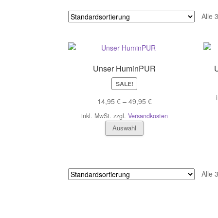
Alle 
Unser HuminPUR
SALE!
14,95
€
–
49,95
€
inkl. MwSt.
zzgl.
Versandkosten
Dieses
Auswahl
Produkt
weist
mehrere
Varianten
Alle 
auf.
Die
Optionen
können