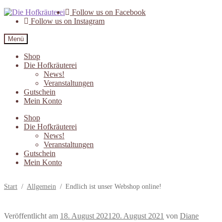
Zur
Zum
Follow us on Facebook
Navigation
Inhalt
Follow us on Instagram
springen
springen
Menü
Shop
Die Hofkräuterei
News!
Veranstaltungen
Gutschein
Mein Konto
Shop
Die Hofkräuterei
News!
Veranstaltungen
Gutschein
Mein Konto
Start
/
Allgemein
/
Endlich ist unser Webshop online!
Veröffentlicht am
18. August 2021
20. August 2021
von
Diane